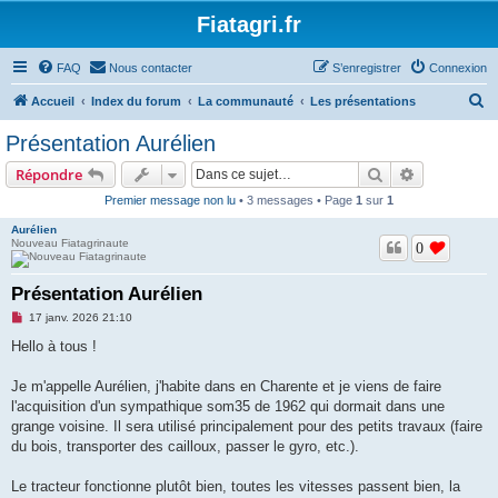
Fiatagri.fr
FAQ
Nous contacter
S’enregistrer
Connexion
R
Accueil
Index du forum
La communauté
Les présentations
e
Présentation Aurélien
c
Rechercher
Recherche 
Répondre
h
Premier message non lu
• 3 messages • Page
1
sur
1
e
Aurélien
r
Nouveau Fiatagrinaute
0
c
h
Présentation Aurélien
e
M
17 janv. 2026 21:10
e
r
s
Hello à tous !
s
a
g
Je m'appelle Aurélien, j'habite dans en Charente et je viens de faire
e
l'acquisition d'un sympathique som35 de 1962 qui dormait dans une
n
o
grange voisine. Il sera utilisé principalement pour des petits travaux (faire
n
du bois, transporter des cailloux, passer le gyro, etc.).
l
u
Le tracteur fonctionne plutôt bien, toutes les vitesses passent bien, la