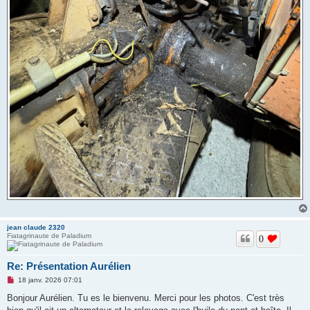
jean claude 2320
Fiatagrinaute de Paladium
0
Re: Présentation Aurélien
M
18 janv. 2026 07:01
e
s
Bonjour Aurélien. Tu es le bienvenu. Merci pour les photos. C'est très
s