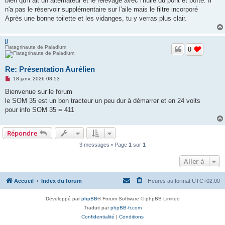
bien qu'il ait un alternateur et le relevage avec l'huile du pont et boîte. Il
a
g
n'a pas le réservoir supplémentaire sur l'aile mais le filtre incorporé
e
Après une bonne toilette et les vidanges, tu y verras plus clair.
n
o
n
l
jj
u
Fiatagrinaute de Paladium
0
Re: Présentation Aurélien
M
18 janv. 2026 08:53
e
s
Bienvenue sur le forum
s
le SOM 35 est un bon tracteur un peu dur à démarrer et en 24 volts
a
g
pour info SOM 35 = 411
e
n
o
Répondre
n
l
u
3 messages • Page
1
sur
1
Aller à
Accueil
Index du forum
Heures au format
UTC+02:00
Développé par
phpBB
® Forum Software © phpBB Limited
Traduit par
phpBB-fr.com
Confidentialité
|
Conditions