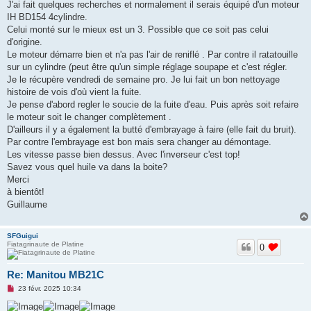
J'ai fait quelques recherches et normalement il serais équipé d'un moteur
IH BD154 4cylindre.
Celui monté sur le mieux est un 3. Possible que ce soit pas celui
d'origine.
Le moteur démarre bien et n'a pas l'air de reniflé . Par contre il ratatouille
sur un cylindre (peut être qu'un simple réglage soupape et c'est régler.
Je le récupère vendredi de semaine pro. Je lui fait un bon nettoyage
histoire de vois d'où vient la fuite.
Je pense d'abord regler le soucie de la fuite d'eau. Puis après soit refaire
le moteur soit le changer complètement .
D'ailleurs il y a également la butté d'embrayage à faire (elle fait du bruit).
Par contre l'embrayage est bon mais sera changer au démontage.
Les vitesse passe bien dessus. Avec l'inverseur c'est top!
Savez vous quel huile va dans la boite?
Merci
à bientôt!
Guillaume
SFGuigui
Fiatagrinaute de Platine
0
Re: Manitou MB21C
M
23 févr. 2025 10:34
e
s