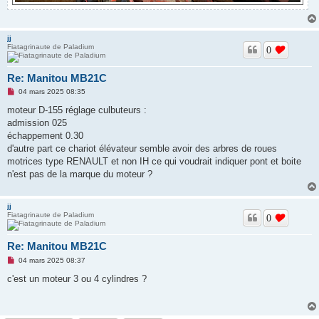
jj
Fiatagrinaute de Paladium
0
Re: Manitou MB21C
M
04 mars 2025 08:35
e
s
moteur D-155 réglage culbuteurs :
s
admission 025
a
g
échappement 0.30
e
d'autre part ce chariot élévateur semble avoir des arbres de roues
n
o
motrices type RENAULT et non IH ce qui voudrait indiquer pont et boite
n
n'est pas de la marque du moteur ?
l
u
jj
Fiatagrinaute de Paladium
0
Re: Manitou MB21C
M
04 mars 2025 08:37
e
s
c'est un moteur 3 ou 4 cylindres ?
s
a
g
e