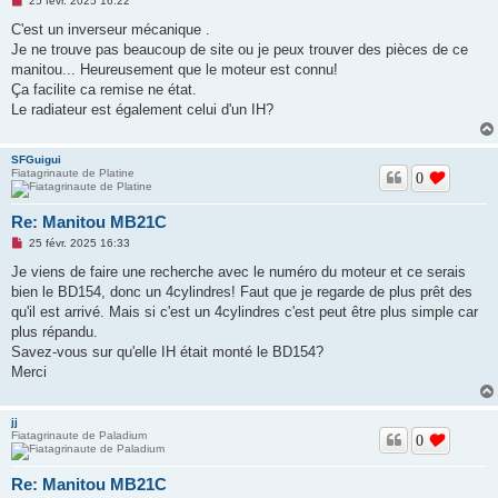
25 févr. 2025 16:22
e
s
C'est un inverseur mécanique .
s
Je ne trouve pas beaucoup de site ou je peux trouver des pièces de ce
a
g
manitou... Heureusement que le moteur est connu!
e
Ça facilite ca remise ne état.
n
o
Le radiateur est également celui d'un IH?
n
l
u
SFGuigui
Fiatagrinaute de Platine
0
Re: Manitou MB21C
M
25 févr. 2025 16:33
e
s
Je viens de faire une recherche avec le numéro du moteur et ce serais
s
bien le BD154, donc un 4cylindres! Faut que je regarde de plus prêt des
a
g
qu'il est arrivé. Mais si c'est un 4cylindres c'est peut être plus simple car
e
plus répandu.
n
o
Savez-vous sur qu'elle IH était monté le BD154?
n
Merci
l
u
jj
Fiatagrinaute de Paladium
0
Re: Manitou MB21C