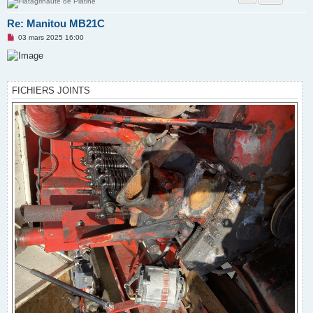
Re: Manitou MB21C
M
03 mars 2025 16:00
e
s
s
a
g
e
FICHIERS JOINTS
n
o
n
l
u