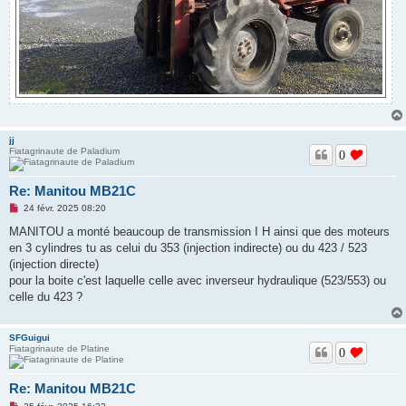
jj
Fiatagrinaute de Paladium
0
Re: Manitou MB21C
M
24 févr. 2025 08:20
e
s
MANITOU a monté beaucoup de transmission I H ainsi que des moteurs
s
en 3 cylindres tu as celui du 353 (injection indirecte) ou du 423 / 523
a
g
(injection directe)
e
pour la boite c'est laquelle celle avec inverseur hydraulique (523/553) ou
n
o
celle du 423 ?
n
l
u
SFGuigui
Fiatagrinaute de Platine
0
Re: Manitou MB21C
M