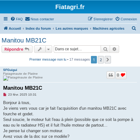
Fiatagri.fr
FAQ
Nous contacter
S’enregistrer
Connexion
R
Accueil
Index du forum
Les autres marques
Machines agricoles
e
Manitou MB21C
c
Rechercher
Recherche 
Répondre
h
e
1
2
Suivante
Premier message non lu
• 17 messages
r
SFGuigui
c
Fiatagrinaute de Platine
0
h
Manitou MB21C
e
M
23 févr. 2025 10:31
r
e
s
Bonjour à tous,
s
Je viens vers vous car je fait l'acquisition d'un manitou MB21C avec
a
g
fourche et godet.
e
Seul soucie, le moteur fuit l'eau à plein (possible que ce soit la pompe à
n
o
eau ou le radiateur HS) et il fuit l'huile moteur de partout...
n
Je pense lui changer son moteur.
l
u
Avez vous de la doc sur ce modèle?