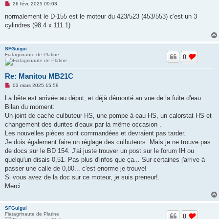
M
26 févr. 2025 09:03
e
s
normalement le D-155 est le moteur du 423/523 (453/553) c'est un 3
s
cylindres (98.4 x 111.1)
a
g
e
n
SFGuigui
o
Fiatagrinaute de Platine
n
0
l
u
Re: Manitou MB21C
M
03 mars 2025 15:59
e
s
La bête est arrivée au dépot, et déjà démonté au vue de la fuite d'eau.
s
Bilan du moment:
a
g
Un joint de cache culbuteur HS, une pompe à eau HS, un calorstat HS et
e
changement des durites d'eaux par la même occasion .
n
o
Les nouvelles pièces sont commandées et devraient pas tarder.
n
Je dois également faire un réglage des culbuteurs. Mais je ne trouve pas
l
u
de docs sur le BD 154. J'ai juste trouver un post sur le forum IH ou
quelqu'un disais 0,51. Pas plus d'infos que ça... Sur certaines j'arrive à
passer une calle de 0,80... c'est enorme je trouve!
Si vous avez de la doc sur ce moteur, je suis preneur!.
Merci
SFGuigui
Fiatagrinaute de Platine
0