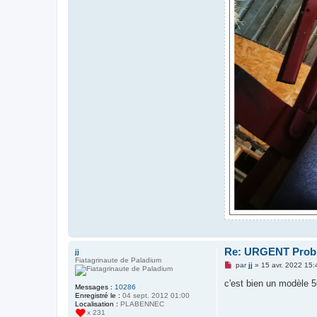
Re: URGENT Probl
jj
Fiatagrinaute de Paladium
M
par
jj
»
15 avr. 2022 15:
e
s
c'est bien un modèle 
Messages :
10286
s
Enregistré le :
04 sept. 2012 01:00
a
Localisation :
PLABENNEC
g
x 231
e