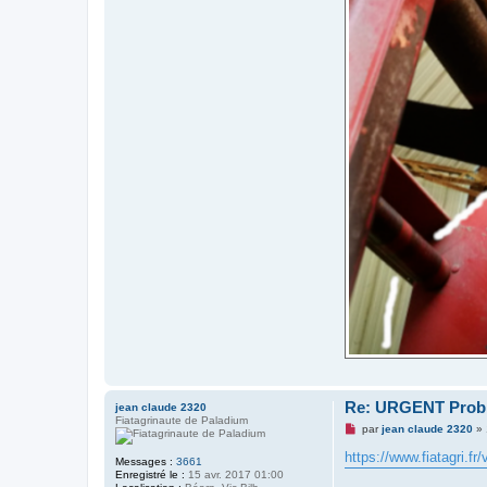
Re: URGENT Probl
jean claude 2320
Fiatagrinaute de Paladium
M
par
jean claude 2320
»
e
s
https://www.fiatagri.f
Messages :
3661
s
Enregistré le :
15 avr. 2017 01:00
a