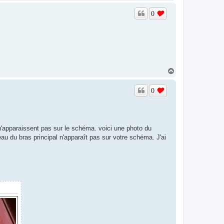
a
u
0
t
H
a
u
0
t
n'apparaissent pas sur le schéma. voici une photo du
u du bras principal n'apparaît pas sur votre schéma. J'ai