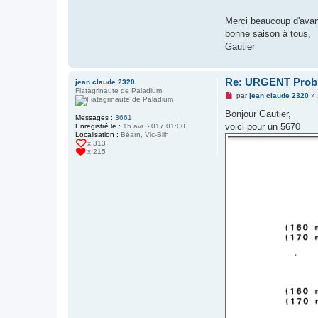
Merci beaucoup d'ava
bonne saison à tous,
Gautier
Re: URGENT Probl
jean claude 2320
Fiatagrinaute de Paladium
M
par
jean claude 2320
»
e
s
Bonjour Gautier,
Messages :
3661
s
voici pour un 5670
Enregistré le :
15 avr. 2017 01:00
a
Localisation :
Béarn, Vic-Bilh
g
x 313
e
x 215
n
o
n
l
u