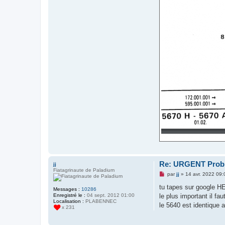
Re: URGENT Probl
jj
Fiatagrinaute de Paladium
M
par
jj
»
14 avr. 2022 09:
e
s
tu tapes sur google H
Messages :
10286
s
le plus important il fa
Enregistré le :
04 sept. 2012 01:00
a
Localisation :
PLABENNEC
g
le 5640 est identique 
x 231
e
n
o