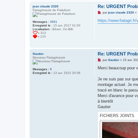
n
l
Re: URGENT Probl
jean claude 2320
u
Fiatagrinaute de Paladium
M
par
jean claude 2320
»
e
s
https://www.fiatagri.fr
Messages :
3661
s
Enregistré le :
15 avr. 2017 01:00
a
Localisation :
Béarn, Vic-Bilh
g
x 313
e
x 215
n
o
n
l
u
Re: URGENT Probl
Gautier
Nouveau Fiatagrinaute
M
par
Gautier
»
15 avr. 20
e
s
Merci beaucoup pour 
Messages :
8
s
Enregistré le :
13 avr. 2022 20:58
a
g
Je ne suis pas sur que
e
montage actuel. Je me 
n
o
tracé en blanc le pas
n
Merci d'avance pour v
l
u
à bientôt
Gautier
FICHIERS JOINTS