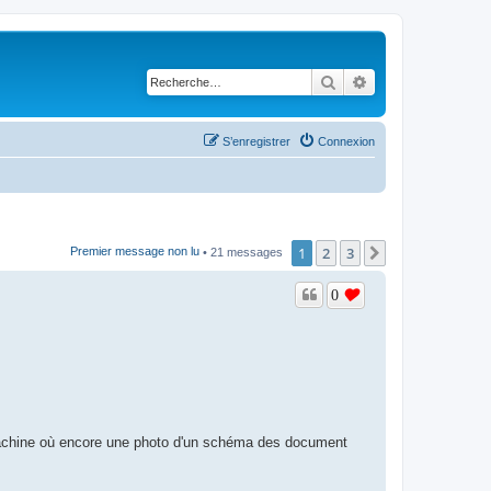
Rechercher
Recherche avancé
S’enregistrer
Connexion
1
2
3
Suivante
Premier message non lu
• 21 messages
0
 machine où encore une photo d'un schéma des document