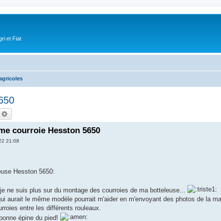
i et Fiat
agricoles
650
echercher
Recherche avancée
e courroie Hesston 5650
22 21:08
euse Hesston 5650:
 je ne suis plus sur du montage des courroies de ma botteleuse...
qui aurait le même modèle pourrait m'aider en m'envoyant des photos de la
roies entre les différents rouleaux.
 bonne épine du pied!