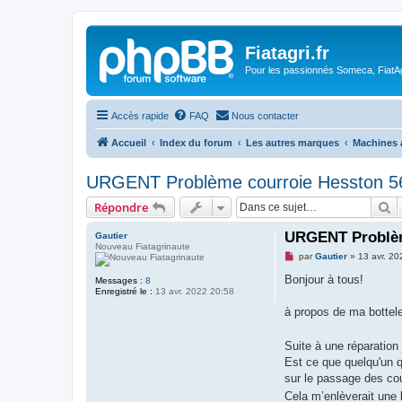
Fiatagri.fr
Pour les passionnés Someca, FiatAgr
Accès rapide
FAQ
Nous contacter
Accueil
Index du forum
Les autres marques
Machines 
URGENT Problème courroie Hesston 5
R
Répondre
URGENT Problèm
Gautier
Nouveau Fiatagrinaute
M
par
Gautier
»
13 avr. 20
e
s
Bonjour à tous!
Messages :
8
s
Enregistré le :
13 avr. 2022 20:58
a
g
à propos de ma bottel
e
n
o
Suite à une réparation
n
Est ce que quelqu'un 
l
u
sur le passage des cour
Cela m’enlèverait une