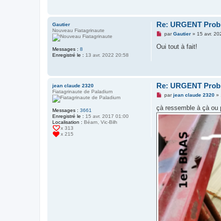
n
o
n
l
Re: URGENT Probl
Gautier
u
Nouveau Fiatagrinaute
M
par
Gautier
»
15 avr. 20
e
s
Oui tout à fait!
Messages :
8
s
Enregistré le :
13 avr. 2022 20:58
a
g
e
n
o
Re: URGENT Probl
jean claude 2320
n
Fiatagrinaute de Paladium
l
M
par
jean claude 2320
»
u
e
s
çà ressemble à çà ou
Messages :
3661
s
Enregistré le :
15 avr. 2017 01:00
a
Localisation :
Béarn, Vic-Bilh
g
x 313
e
x 215
n
o
n
l
u