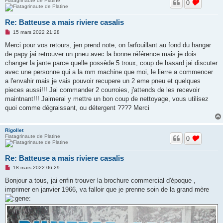
Fiatagrinaute de Platine
0
Re: Batteuse a mais riviere casalis
M
15 mars 2022 21:28
e
s
Merci pour vos retours, jen prend note, on farfouillant au fond du hangar
s
de papy jai retrouver un pneu avec la bonne référence mais je dois
a
g
changer la jante parce quelle possède 5 troux, coup de hasard jai discuter
e
avec une personne qui a la mm machine que moi, le lierre a commencer
n
o
a l'envahir mais je vais pouvoir recupere un 2 eme pneu et quelques
n
pieces aussi!!! Jai commander 2 courroies, j'attends de les recevoir
l
u
maintnant!!! Jaimerai y mettre un bon coup de nettoyage, vous utilisez
quoi comme dégraissant, ou détergent ???? Merci
Rigollet
Fiatagrinaute de Platine
0
Re: Batteuse a mais riviere casalis
M
18 mars 2022 06:29
e
s
Bonjour a tous, jai enfin trouver la brochure commercial d'époque ,
s
imprimer en janvier 1966, va falloir que je prenne soin de la grand mère
a
g
e
n
o
n