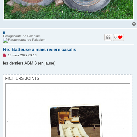
jj
Fiatagrinaute de Paladium
0
Re: Batteuse a mais riviere casalis
M
18 mars 2022 09:13
e
s
les derniers ABM 3 (en jaune)
s
a
g
e
FICHIERS JOINTS
n
o
n
l
u