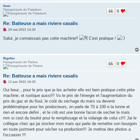
n
bouc
o
Fiatagrinaute de Paladium
n
0
l
u
Re: Batteuse a mais riviere casalis
M
29 mai 2022 14:30
e
s
Salut, je connaissais pas cette machine!!
C'est pratique !
s
a
g
e
n
Rigollet
o
Fiatagrinaute de Platine
n
0
l
u
Re: Batteuse a mais riviere casalis
M
12 juin 2022 18:35
e
s
Oui bouc , pour le prix que je les acheter elle est bein pratique cette ptite
s
machine, et rustique aussi!!! Vu le prix de l'énergie et l'augmentation du
a
g
prix du gaz et du fioul, le coût du séchage du maïs va devenir
e
problématique pour les producteurs, on parle de 70 à 100 e la tonne et
n
o
rien et encore defini , et le crib est une bonne facon de secher le maïs
n
mm si cest du boulot pour le remplissage et la vidange de celui ci!!! Jai le
l
u
collègue chez qui jai stocker mon maïs qui parle de remettre son bourgoin
en route justment pour sécher sa production!!! Je mettrai des photos a
l'occasion !!!