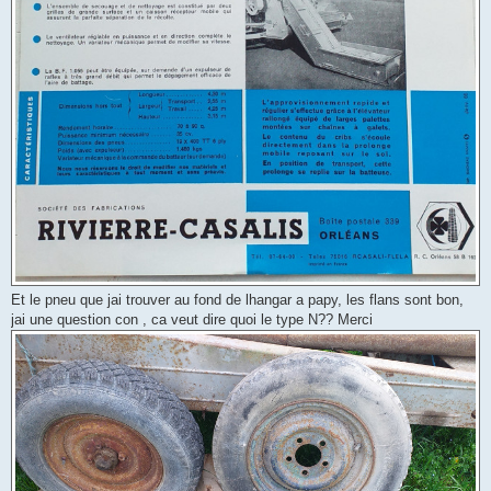
Et le pneu que jai trouver au fond de lhangar a papy, les flans sont bon,
jai une question con , ca veut dire quoi le type N?? Merci