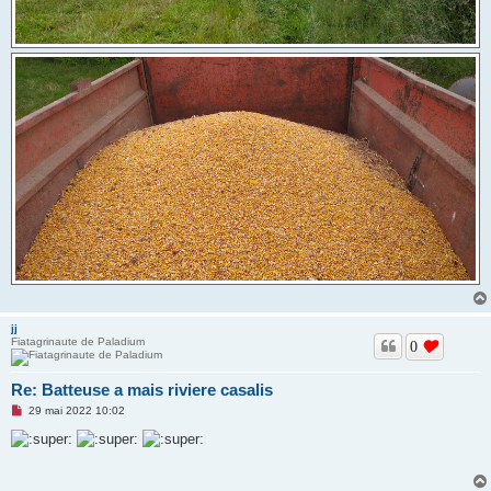
jj
Fiatagrinaute de Paladium
0
Re: Batteuse a mais riviere casalis
M
29 mai 2022 10:02
e
s
s
a
g
e