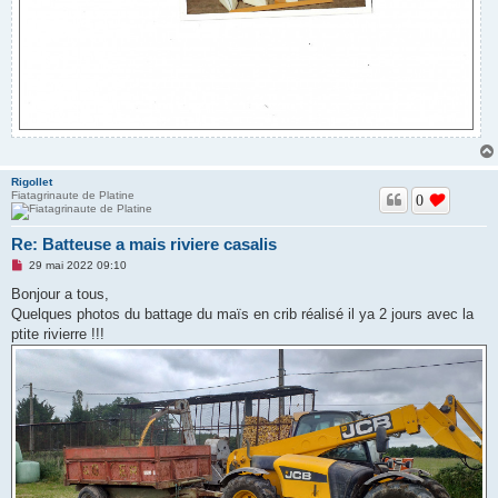
Rigollet
Fiatagrinaute de Platine
0
Re: Batteuse a mais riviere casalis
M
29 mai 2022 09:10
e
s
Bonjour a tous,
s
Quelques photos du battage du maïs en crib réalisé il ya 2 jours avec la
a
g
ptite rivierre !!!
e
n
o
n
l
u