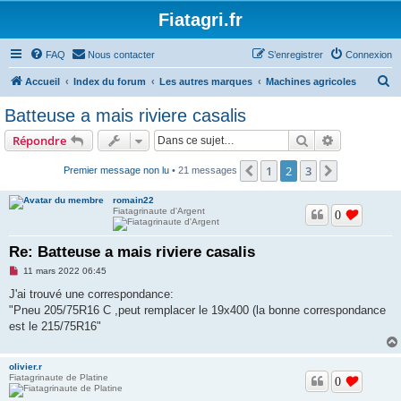
Fiatagri.fr
FAQ
Nous contacter
S’enregistrer
Connexion
R
Accueil
Index du forum
Les autres marques
Machines agricoles
e
Batteuse a mais riviere casalis
c
Rechercher
Recherche 
Répondre
h
e
1
2
3
Précédente
Suivante
Premier message non lu
• 21 messages
r
romain22
c
Fiatagrinaute d'Argent
0
h
Re: Batteuse a mais riviere casalis
e
M
11 mars 2022 06:45
r
e
s
J'ai trouvé une correspondance:
s
"Pneu 205/75R16 C ,peut remplacer le 19x400 (la bonne correspondance
a
g
est le 215/75R16"
e
n
o
olivier.r
n
Fiatagrinaute de Platine
l
0
u