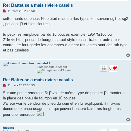
Re: Batteuse a mais riviere casalis
M
11 mars 2022 06:50
e
s
cette monte de pneus Nico était mise sur les types H , saviem sg1 et sg2
s
, peugeot j9 et bien d'autres
a
g
e
tu peux les remplacer par du 16 pouces exemple: 195/75r16c ou
n
o
215/75r16c , pneus de fourgon actuel style renault trafic et autres par
n
contre il te faut garder les chambres à air car tes jantes sont des tub-type
l
u
et pas tubeless
romain22
Fiatagrinaute d'Argent
0
Re: Batteuse a mais riviere casalis
M
11 mars 2022 06:53
e
s
Sur une petite remorque 3t j'avais le même type de pneu et j'ai monter a
s
la place des pneu de fourgon en 16 pouces
a
g
J'ai été voir le vendeur de pneu du coin et en lui expliquant, il m'avais
e
donné deux pneu usage mais qui peuvent encore faire très longtemps
n
o
pour une remorque.
n
l
u
Rigollet