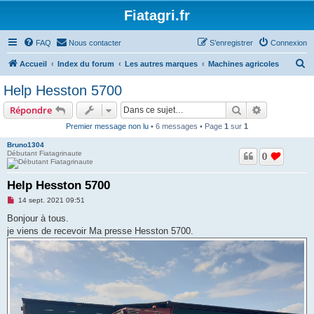
Fiatagri.fr
FAQ
Nous contacter
S’enregistrer
Connexion
R
Accueil
Index du forum
Les autres marques
Machines agricoles
e
Help Hesston 5700
c
Rechercher
Recherche 
Répondre
h
Premier message non lu
• 6 messages • Page
1
sur
1
e
Bruno1304
r
Débutant Fiatagrinaute
0
c
h
Help Hesston 5700
e
M
14 sept. 2021 09:51
e
r
s
Bonjour à tous.
s
je viens de recevoir Ma presse Hesston 5700.
a
g
e
n
o
n
l
u