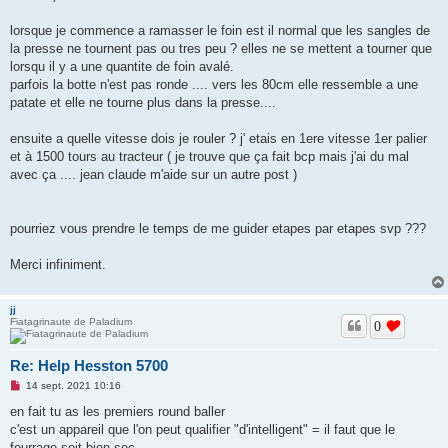
lorsque je commence a ramasser le foin est il normal que les sangles de
la presse ne tournent pas ou tres peu ? elles ne se mettent a tourner que
lorsqu il y a une quantite de foin avalé.
parfois la botte n'est pas ronde .... vers les 80cm elle ressemble a une
patate et elle ne tourne plus dans la presse....
ensuite a quelle vitesse dois je rouler ? j' etais en 1ere vitesse 1er palier
et à 1500 tours au tracteur ( je trouve que ça fait bcp mais j'ai du mal
avec ça .... jean claude m'aide sur un autre post )
pourriez vous prendre le temps de me guider etapes par etapes svp ???
Merci infiniment.
jj
Fiatagrinaute de Paladium
0
Re: Help Hesston 5700
M
14 sept. 2021 10:16
e
s
en fait tu as les premiers round baller
s
c'est un appareil que l'on peut qualifier "d'intelligent" = il faut que le
a
g
fourrage soit bien sec