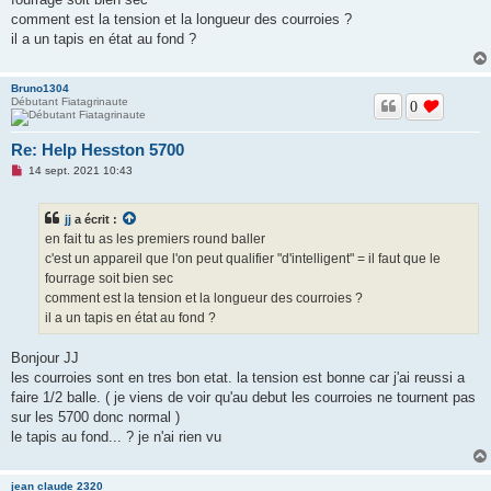
e
comment est la tension et la longueur des courroies ?
n
o
il a un tapis en état au fond ?
n
l
u
Bruno1304
Débutant Fiatagrinaute
0
Re: Help Hesston 5700
M
14 sept. 2021 10:43
e
s
s
jj
a écrit :
a
g
en fait tu as les premiers round baller
e
c'est un appareil que l'on peut qualifier "d'intelligent" = il faut que le
n
o
fourrage soit bien sec
n
comment est la tension et la longueur des courroies ?
l
u
il a un tapis en état au fond ?
Bonjour JJ
les courroies sont en tres bon etat. la tension est bonne car j'ai reussi a
faire 1/2 balle. ( je viens de voir qu'au debut les courroies ne tournent pas
sur les 5700 donc normal )
le tapis au fond... ? je n'ai rien vu
jean claude 2320