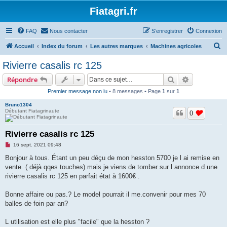
Fiatagri.fr
FAQ
Nous contacter
S’enregistrer
Connexion
R
Accueil
Index du forum
Les autres marques
Machines agricoles
e
Rivierre casalis rc 125
c
Rechercher
Recherche 
Répondre
h
Premier message non lu
• 8 messages • Page
1
sur
1
e
Bruno1304
r
Débutant Fiatagrinaute
0
c
h
Rivierre casalis rc 125
e
M
16 sept. 2021 09:48
e
r
s
Bonjour à tous. Étant un peu déçu de mon hesston 5700 je l ai remise en
s
vente. ( déjà qqes touches) mais je viens de tomber sur l annonce d une
a
g
rivierre casalis rc 125 en parfait état à 1600€ .
e
n
o
Bonne affaire ou pas.? Le model pourrait il me.convenir pour mes 70
n
balles de foin par an?
l
u
L utilisation est elle plus "facile" que la hesston ?