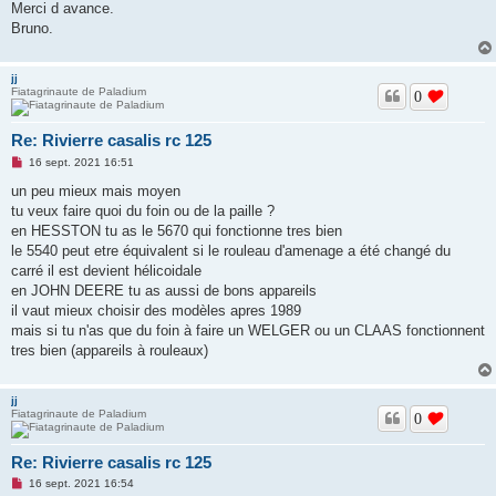
Merci d avance.
Bruno.
jj
Fiatagrinaute de Paladium
0
Re: Rivierre casalis rc 125
M
16 sept. 2021 16:51
e
s
un peu mieux mais moyen
s
tu veux faire quoi du foin ou de la paille ?
a
g
en HESSTON tu as le 5670 qui fonctionne tres bien
e
le 5540 peut etre équivalent si le rouleau d'amenage a été changé du
n
o
carré il est devient hélicoidale
n
en JOHN DEERE tu as aussi de bons appareils
l
u
il vaut mieux choisir des modèles apres 1989
mais si tu n'as que du foin à faire un WELGER ou un CLAAS fonctionnent
tres bien (appareils à rouleaux)
jj
Fiatagrinaute de Paladium
0
Re: Rivierre casalis rc 125
M
16 sept. 2021 16:54
e