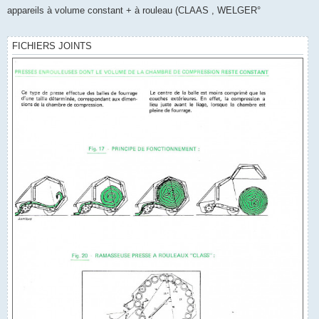
s
appareils à volume constant + à rouleau (CLAAS , WELGER°
s
a
g
e
FICHIERS JOINTS
n
o
n
l
u