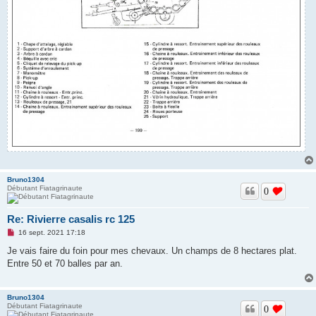
Bruno1304
Débutant Fiatagrinaute
0
Re: Rivierre casalis rc 125
M
16 sept. 2021 17:18
e
s
Je vais faire du foin pour mes chevaux. Un champs de 8 hectares plat.
s
Entre 50 et 70 balles par an.
a
g
e
n
Bruno1304
o
Débutant Fiatagrinaute
n
0