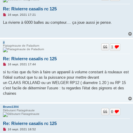
l
u
Re: Rivierre casalis rc 125
M
16 sept. 2021 17:21
e
s
La rivierre à 6000 balles au compteur.... ça joue aussi je pense.
s
a
g
e
n
jj
o
Fiatagrinaute de Paladium
n
1
l
u
Re: Rivierre casalis rc 125
M
16 sept. 2021 17:44
e
s
si tu n'as que du foin à faire un appareil à volume constant à rouleaux est
s
l'idéal surtout que tu as la puissance pour mettre devant
a
g
un CLAAS ROLLAND ou un WELGER RP12 ( diametre 1.20 ) ou RP 15
e
c'est facile de déterminer l'usure : tu regardes l'état des pignons et des
n
o
chaines
n
l
u
Bruno1304
Débutant Fiatagrinaute
0
Re: Rivierre casalis rc 125
M
16 sept. 2021 18:52
e