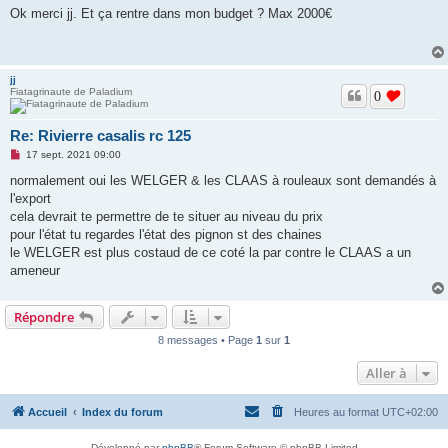
s
Ok merci jj. Et ça rentre dans mon budget ? Max 2000€
s
a
g
e
n
jj
o
Fiatagrinaute de Paladium
n
0
l
u
Re: Rivierre casalis rc 125
M
17 sept. 2021 09:00
e
s
normalement oui les WELGER & les CLAAS à rouleaux sont demandés à
s
l'export
a
g
cela devrait te permettre de te situer au niveau du prix
e
pour l'état tu regardes l'état des pignon st des chaines
n
o
le WELGER est plus costaud de ce coté la par contre le CLAAS a un
n
ameneur
l
u
Répondre
8 messages • Page
1
sur
1
Aller à
Accueil
Index du forum
Heures au format
UTC+02:00
Développé par
phpBB
® Forum Software © phpBB Limited