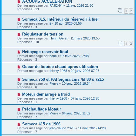
A-COUPS ACCELERATION
Dernier message par
FA 82-94
«
11 avr. 2026 21:50
Réponses :
13
1
2
Someca 315. Intérieur du réservoir à fuel
Dernier message par
jj
«
10 avr. 2026 08:56
Réponses :
3
Régulateur de tension
Dernier message par
Henri_Gers
«
11 mars 2026 19:55
Réponses :
10
1
2
Nettoyage reservoir fioul
Dernier message par
bouc
«
07 févr. 2026 22:48
Réponses :
3
Odeur de liquide chaud après utilisation
Dernier message par
thierry 1968
«
29 janv. 2026 07:27
Someca 750 et PAI Sigma cms 4d 80 s 7215
Dernier message par
Pierre
«
10 janv. 2026 19:34
Réponses :
6
Moteur demarrage a froid
Dernier message par
thierry 1968
«
07 janv. 2026 12:28
Réponses :
1
Préchauffage Moteur
Dernier message par
Pierre
«
04 janv. 2026 11:52
Réponses :
7
Someca 415 de 1966
Dernier message par
jean claude 2320
«
11 nov. 2025 14:20
Réponses :
7