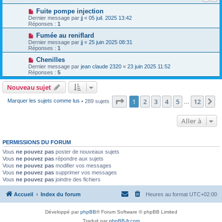
Fuite pompe injection
Dernier message par
jj
«
05 juil. 2025 13:42
Réponses :
1
Fumée au reniflard
Dernier message par
jj
«
25 juin 2025 08:31
Réponses :
1
Chenilles
Dernier message par
jean claude 2320
«
23 juin 2025 11:52
Réponses :
5
Nouveau sujet
Page
1
sur
12
1
2
3
4
5
12
S
Marquer les sujets comme lus
• 289 sujets
…
Aller à
PERMISSIONS DU FORUM
Vous
ne pouvez pas
poster de nouveaux sujets
Vous
ne pouvez pas
répondre aux sujets
Vous
ne pouvez pas
modifier vos messages
Vous
ne pouvez pas
supprimer vos messages
Vous
ne pouvez pas
joindre des fichiers
Accueil
Index du forum
Heures au format
UTC+02:00
Développé par
phpBB
® Forum Software © phpBB Limited
Traduit par
phpBB-fr.com