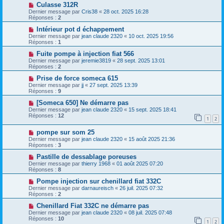
Culasse 312R
Dernier message par
Cris38
«
28 oct. 2025 16:28
Réponses :
2
Intérieur pot d échappement
Dernier message par
jean claude 2320
«
10 oct. 2025 19:56
Réponses :
1
Fuite pompe à injection fiat 566
Dernier message par
jeremie3819
«
28 sept. 2025 13:01
Réponses :
2
Prise de force someca 615
Dernier message par
jj
«
27 sept. 2025 13:39
Réponses :
9
[Someca 650] Ne démarre pas
Dernier message par
jean claude 2320
«
15 sept. 2025 18:41
Réponses :
12
1
2
pompe sur som 25
Dernier message par
jean claude 2320
«
15 août 2025 21:36
Réponses :
3
Pastille de dessablage poreuses
Dernier message par
thierry 1968
«
01 août 2025 07:20
Réponses :
8
Pompe injection sur chenillard fiat 332C
Dernier message par
darnaureisch
«
26 juil. 2025 07:32
Réponses :
2
Chenillard Fiat 332C ne démarre pas
Dernier message par
jean claude 2320
«
08 juil. 2025 07:48
Réponses :
10
1
2