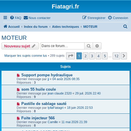
Fiatagri.fr
FAQ
Nous contacter
S’enregistrer
Connexion
R
Accueil
Index du forum
Aides techniques
MOTEUR
e
MOTEUR
c
Rechercher
Recherche avanc
Nouveau sujet
h
e
Page
1
sur
12
1
2
3
4
5
12
S
Marquer les sujets comme lus
• 289 sujets
…
r
Sujets
c
Support pompe hydraulique
h
Dernier message par
jj
«
04 août 2026 08:35
Réponses :
3
e
som 55 huile coule
r
Dernier message par
jean claude 2320
«
29 juil. 2026 22:40
Réponses :
9
Pastille de sablage sauté
Dernier message par
lyliaFiatagri
«
18 juin 2026 22:53
Réponses :
8
Fuite injecteur 566
Dernier message par
Camille
«
11 mai 2026 21:39
Réponses :
8