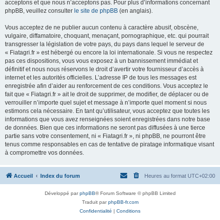
acceptons et que nous n’acceptons pas. Pour plus d’informations concernant
phpBB, veuillez consulter
le site de phpBB
(en anglais).
Vous acceptez de ne publier aucun contenu à caractère abusif, obscène,
vulgaire, diffamatoire, choquant, menaçant, pornographique, etc. qui pourrait
transgresser la législation de votre pays, du pays dans lequel le serveur de
« Fiatagri.fr » est hébergé ou encore la loi internationale. Si vous ne respectez
pas ces dispositions, vous vous exposez à un bannissement immédiat et
définitif et nous nous réservons le droit d’avertir votre fournisseur d’accès à
internet et les autorités officielles. L’adresse IP de tous les messages est
enregistrée afin d’aider au renforcement de ces conditions. Vous acceptez le
fait que « Fiatagri.fr » ait le droit de supprimer, de modifier, de déplacer ou de
verrouiller n’importe quel sujet et message à n’importe quel moment si nous
estimons cela nécessaire. En tant qu’utilisateur, vous acceptez que toutes les
informations que vous avez renseignées soient enregistrées dans notre base
de données. Bien que ces informations ne seront pas diffusées à une tierce
partie sans votre consentement, ni « Fiatagri.fr », ni phpBB, ne pourront être
tenus comme responsables en cas de tentative de piratage informatique visant
à compromettre vos données.
Accueil
Index du forum
Heures au format
UTC+02:00
Développé par
phpBB
® Forum Software © phpBB Limited
Traduit par
phpBB-fr.com
Confidentialité
|
Conditions