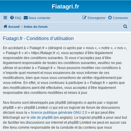
Fiatagri.fr
FAQ
Nous contacter
S’enregistrer
Connexion
R
Accueil
Index du forum
e
Fiatagri.fr - Conditions d’utilisation
c
h
En accédant à « Fiatagri.fr » (désigné ci-après par « nous », « notre », « nos »,
« Fiatagri.fr » et « https://fiatagri.fr »), vous acceptez d’être légalement
e
responsable des conditions suivantes. Si vous n’acceptez pas d’être
r
légalement responsable de toutes les conditions suivantes, veuillez ne pas
utiliser et accéder à « Fiatagri.fr ». Nous pouvons modifier ces conditions à
c
n’importe quel moment et nous essaierons de vous informer de ces
h
modifications, bien que nous vous conseillons de vérifier régulièrement par
vous-même. En effet, si vous continuez à participer à « Fiatagri.fr » après que
e
des modifications aient été effectuées, vous acceptez d’être légalement
r
responsable des conditions modifiées et mises à jour.
Nos forums sont développés par phpBB (désignés ci-après par « logiciel
phpBB » et « phpBB Limited ») qui est un logiciel de forum de discussions
déclaré sous la «
licence publique générale GNU 2.0
» et qui peut être
téléchargé sur
le site de phpBB
(en anglais). Le logiciel phpBB a pour seul but
de faciliter les discussions sur internet et phpBB Limited ne peut en aucun cas
être tenu comme responsable de la conduite et du contenu que nous