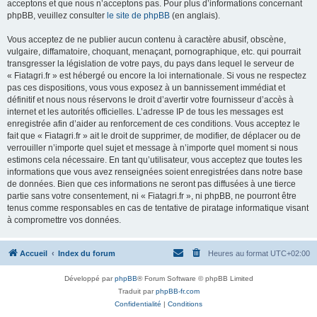
acceptons et que nous n’acceptons pas. Pour plus d’informations concernant
phpBB, veuillez consulter
le site de phpBB
(en anglais).
Vous acceptez de ne publier aucun contenu à caractère abusif, obscène,
vulgaire, diffamatoire, choquant, menaçant, pornographique, etc. qui pourrait
transgresser la législation de votre pays, du pays dans lequel le serveur de
« Fiatagri.fr » est hébergé ou encore la loi internationale. Si vous ne respectez
pas ces dispositions, vous vous exposez à un bannissement immédiat et
définitif et nous nous réservons le droit d’avertir votre fournisseur d’accès à
internet et les autorités officielles. L’adresse IP de tous les messages est
enregistrée afin d’aider au renforcement de ces conditions. Vous acceptez le
fait que « Fiatagri.fr » ait le droit de supprimer, de modifier, de déplacer ou de
verrouiller n’importe quel sujet et message à n’importe quel moment si nous
estimons cela nécessaire. En tant qu’utilisateur, vous acceptez que toutes les
informations que vous avez renseignées soient enregistrées dans notre base
de données. Bien que ces informations ne seront pas diffusées à une tierce
partie sans votre consentement, ni « Fiatagri.fr », ni phpBB, ne pourront être
tenus comme responsables en cas de tentative de piratage informatique visant
à compromettre vos données.
Accueil
Index du forum
Heures au format
UTC+02:00
Développé par
phpBB
® Forum Software © phpBB Limited
Traduit par
phpBB-fr.com
Confidentialité
|
Conditions