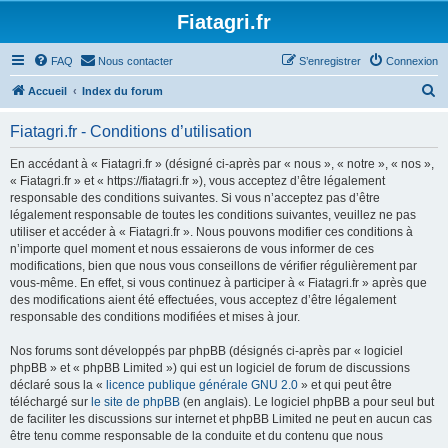
Fiatagri.fr
FAQ
Nous contacter
S’enregistrer
Connexion
R
Accueil
Index du forum
e
Fiatagri.fr - Conditions d’utilisation
c
h
En accédant à « Fiatagri.fr » (désigné ci-après par « nous », « notre », « nos »,
« Fiatagri.fr » et « https://fiatagri.fr »), vous acceptez d’être légalement
e
responsable des conditions suivantes. Si vous n’acceptez pas d’être
r
légalement responsable de toutes les conditions suivantes, veuillez ne pas
utiliser et accéder à « Fiatagri.fr ». Nous pouvons modifier ces conditions à
c
n’importe quel moment et nous essaierons de vous informer de ces
h
modifications, bien que nous vous conseillons de vérifier régulièrement par
vous-même. En effet, si vous continuez à participer à « Fiatagri.fr » après que
e
des modifications aient été effectuées, vous acceptez d’être légalement
r
responsable des conditions modifiées et mises à jour.
Nos forums sont développés par phpBB (désignés ci-après par « logiciel
phpBB » et « phpBB Limited ») qui est un logiciel de forum de discussions
déclaré sous la «
licence publique générale GNU 2.0
» et qui peut être
téléchargé sur
le site de phpBB
(en anglais). Le logiciel phpBB a pour seul but
de faciliter les discussions sur internet et phpBB Limited ne peut en aucun cas
être tenu comme responsable de la conduite et du contenu que nous