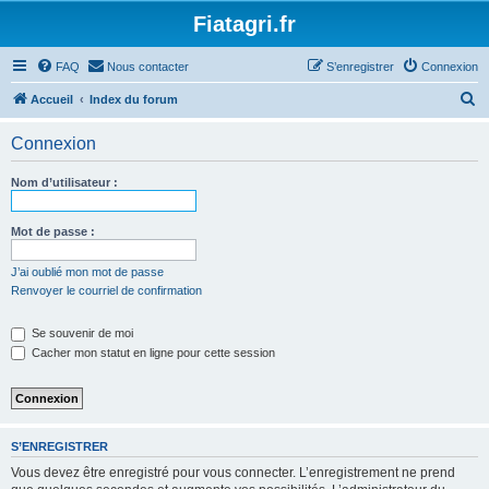
Fiatagri.fr
FAQ
Nous contacter
S’enregistrer
Connexion
R
Accueil
Index du forum
e
Connexion
c
h
Nom d’utilisateur :
e
r
Mot de passe :
c
J’ai oublié mon mot de passe
h
Renvoyer le courriel de confirmation
e
Se souvenir de moi
r
Cacher mon statut en ligne pour cette session
S’ENREGISTRER
Vous devez être enregistré pour vous connecter. L’enregistrement ne prend