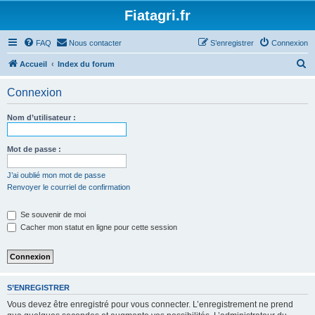
Fiatagri.fr
FAQ
Nous contacter
S’enregistrer
Connexion
R
Accueil
Index du forum
e
Connexion
c
h
Nom d’utilisateur :
e
r
Mot de passe :
c
J’ai oublié mon mot de passe
h
Renvoyer le courriel de confirmation
e
Se souvenir de moi
r
Cacher mon statut en ligne pour cette session
S’ENREGISTRER
Vous devez être enregistré pour vous connecter. L’enregistrement ne prend