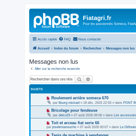
Fiatagri.fr
Pour les passionnés Someca, FiatAgr
Accès rapide
FAQ
Nous contacter
Accueil
Index du forum
Rechercher
Messages non lus
Messages non lus
Aller sur la recherche avancée
Rechercher
Recherche avancée
SUJETS
N
Roulement arrière someca 670
o
par
Bourg mickael
»
18 déc. 2025 22:50
» dans
PONT B
u
v
N
Bricolage pour fendeuse
e
o
par
delco29
»
07 août 2026 08:06
» dans
Les accessoir
a
u
u
v
N
Toit et arceau fiat serie 66
m
e
o
e
par
joselemanouche
»
07 août 2026 00:07
» dans
Le Défoulo
a
u
s
u
v
s
N
Tapis de machine à vendanger
m