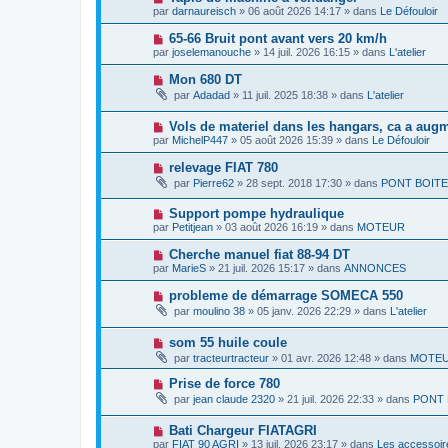
e
a
o
e
par
darnaureisch
»
06 août 2026 14:17
» dans
Le Défouloir
a
g
u
s
u
e
v
s
N
65-66 Bruit pont avant vers 20 km/h
m
e
a
o
e
par
joselemanouche
»
14 juil. 2026 16:15
» dans
L'atelier
a
g
u
s
u
e
v
s
N
Mon 680 DT
m
e
a
o
e
par
Adadad
»
11 juil. 2025 18:38
» dans
L'atelier
a
g
u
s
u
e
v
s
m
N
Vols de materiel dans les hangars, ca a aug
e
a
e
o
a
g
par
MichelP447
»
05 août 2026 15:39
» dans
Le Défouloir
s
u
u
e
s
v
m
N
relevage FIAT 780
a
e
e
o
g
par
Pierre62
»
28 sept. 2018 17:30
» dans
PONT BOITE
a
s
u
e
u
s
v
m
a
N
Support pompe hydraulique
e
e
g
o
a
par
Petitjean
»
03 août 2026 16:19
» dans
MOTEUR
s
e
u
u
s
v
m
N
Cherche manuel fiat 88-94 DT
a
e
e
o
g
par
MarieS
»
21 juil. 2026 15:17
» dans
ANNONCES
a
s
u
e
u
s
v
N
probleme de démarrage SOMECA 550
m
a
e
o
e
g
par
moulino 38
»
05 janv. 2026 22:29
» dans
L'atelier
a
u
s
e
u
v
s
m
N
som 55 huile coule
e
a
e
o
a
g
par
tracteurtracteur
»
01 avr. 2026 12:48
» dans
MOTE
s
u
u
e
s
v
m
N
Prise de force 780
a
e
e
o
g
par
jean claude 2320
»
21 juil. 2026 22:33
» dans
PONT 
a
s
u
e
u
s
v
m
a
N
Bati Chargeur FIATAGRI
e
e
g
o
a
par
FIAT 90 AGRI
»
13 juil. 2026 23:17
» dans
Les accessoir
s