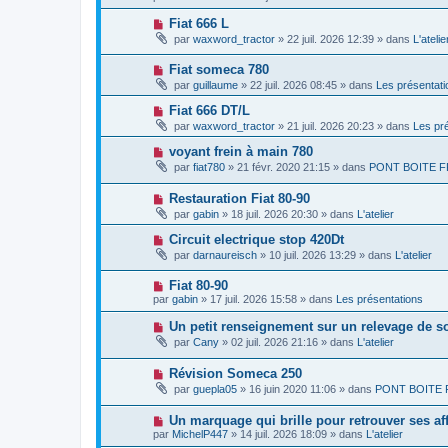
e
u
u
s
v
m
N
Fiat 666 L
a
e
e
o
g
par
waxword_tractor
»
22 juil. 2026 12:39
» dans
L'atelie
a
s
u
e
u
s
v
m
a
N
Fiat someca 780
e
e
g
o
a
par
guillaume
»
22 juil. 2026 08:45
» dans
Les présentati
s
e
u
u
s
v
m
N
Fiat 666 DT/L
a
e
e
o
g
par
waxword_tractor
»
21 juil. 2026 20:23
» dans
Les pr
a
s
u
e
u
s
v
N
voyant frein à main 780
m
a
e
o
e
g
par
fiat780
»
21 févr. 2020 21:15
» dans
PONT BOITE F
a
u
s
e
u
v
s
m
N
Restauration Fiat 80-90
e
a
e
o
a
g
par
gabin
»
18 juil. 2026 20:30
» dans
L'atelier
s
u
u
e
s
v
m
N
Circuit electrique stop 420Dt
a
e
e
o
g
par
darnaureisch
»
10 juil. 2026 13:29
» dans
L'atelier
a
s
u
e
u
s
v
m
a
N
Fiat 80-90
e
e
g
o
a
par
gabin
»
17 juil. 2026 15:58
» dans
Les présentations
s
e
u
u
s
v
m
N
Un petit renseignement sur un relevage de 
a
e
e
o
g
par
Cany
»
02 juil. 2026 21:16
» dans
L'atelier
a
s
u
e
u
s
v
m
a
N
Révision Someca 250
e
e
g
o
a
par
guepla05
»
16 juin 2020 11:06
» dans
PONT BOITE 
s
e
u
u
s
v
m
a
N
Un marquage qui brille pour retrouver ses af
e
e
g
o
a
s
par
MichelP447
»
14 juil. 2026 18:09
» dans
L'atelier
e
u
u
s