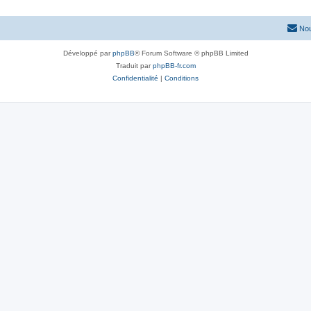
s
n
e
Nou
s
s
e
Développé par
phpBB
® Forum Software © phpBB Limited
Traduit par
phpBB-fr.com
s
Confidentialité
|
Conditions