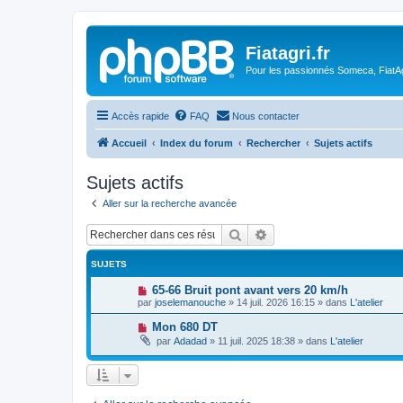
Fiatagri.fr
Pour les passionnés Someca, FiatAgr
Accès rapide
FAQ
Nous contacter
Accueil
Index du forum
Rechercher
Sujets actifs
Sujets actifs
Aller sur la recherche avancée
Rechercher
Recherche avancée
SUJETS
N
65-66 Bruit pont avant vers 20 km/h
o
par
joselemanouche
»
14 juil. 2026 16:15
» dans
L'atelier
u
v
N
Mon 680 DT
e
o
par
Adadad
»
11 juil. 2025 18:38
» dans
L'atelier
a
u
u
v
m
e
e
a
s
u
s
m