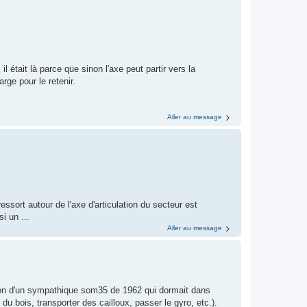
, il était là parce que sinon l'axe peut partir vers la
rge pour le retenir.
Aller au message
ssort autour de l'axe d'articulation du secteur est
i un ...
Aller au message
sition d'un sympathique som35 de 1962 qui dormait dans
 du bois, transporter des cailloux, passer le gyro, etc.).