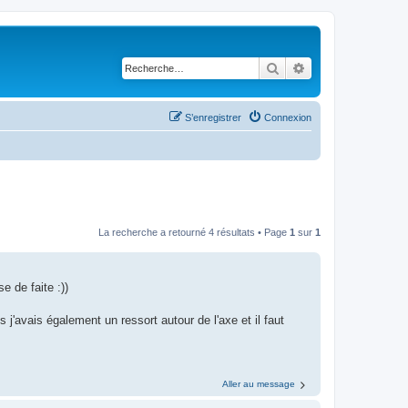
Rechercher
Recherche avancé
S’enregistrer
Connexion
La recherche a retourné 4 résultats • Page
1
sur
1
e de faite :))
s j'avais également un ressort autour de l'axe et il faut
Aller au message