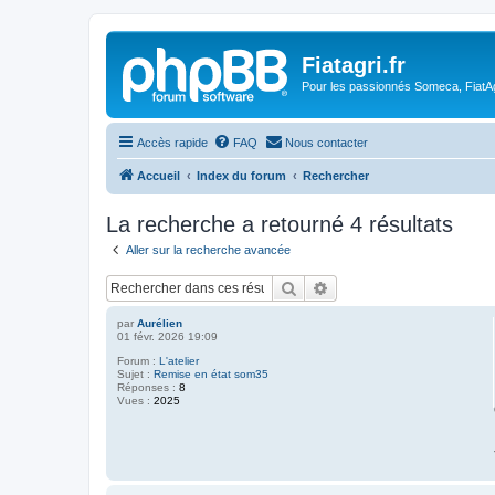
Fiatagri.fr
Pour les passionnés Someca, FiatAgr
Accès rapide
FAQ
Nous contacter
Accueil
Index du forum
Rechercher
La recherche a retourné 4 résultats
Aller sur la recherche avancée
Rechercher
Recherche avancée
par
Aurélien
01 févr. 2026 19:09
Forum :
L'atelier
Sujet :
Remise en état som35
Réponses :
8
Vues :
2025