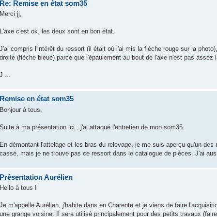
Re: Remise en état som35
Merci jj,
L'axe c'est ok, les deux sont en bon état.
J'ai compris l'intérêt du ressort (il était où j'ai mis la flèche rouge sur la photo)
droite (flèche bleue) parce que l'épaulement au bout de l'axe n'est pas assez la
J ...
Remise en état som35
Bonjour à tous,
Suite à ma présentation ici , j'ai attaqué l'entretien de mon som35.
En démontant l'attelage et les bras du relevage, je me suis aperçu qu'un des re
cassé, mais je ne trouve pas ce ressort dans le catalogue de pièces. J'ai auss
Présentation Aurélien
Hello à tous !
Je m'appelle Aurélien, j'habite dans en Charente et je viens de faire l'acqui
une grange voisine. Il sera utilisé principalement pour des petits travaux (faire