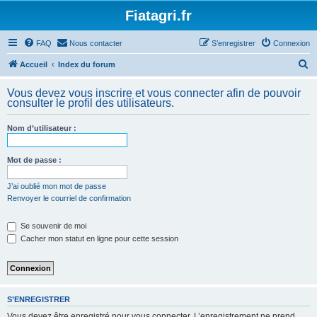
Fiatagri.fr
FAQ
Nous contacter
S’enregistrer
Connexion
R
Accueil
Index du forum
e
Vous devez vous inscrire et vous connecter afin de pouvoir
c
consulter le profil des utilisateurs.
h
Nom d’utilisateur :
e
r
Mot de passe :
c
h
J’ai oublié mon mot de passe
Renvoyer le courriel de confirmation
e
r
Se souvenir de moi
Cacher mon statut en ligne pour cette session
S’ENREGISTRER
Vous devez être enregistré pour vous connecter. L’enregistrement ne prend