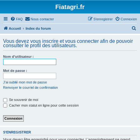
Fiatagri.fr
FAQ
Nous contacter
S’enregistrer
Connexion
R
Accueil
Index du forum
e
Vous devez vous inscrire et vous connecter afin de pouvoir
c
consulter le profil des utilisateurs.
h
Nom d’utilisateur :
e
r
Mot de passe :
c
h
J’ai oublié mon mot de passe
Renvoyer le courriel de confirmation
e
r
Se souvenir de moi
Cacher mon statut en ligne pour cette session
S’ENREGISTRER
Vous devez être enregistré pour vous connecter. L’enregistrement ne prend