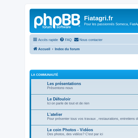
Fiatagri.fr
Pour les passionnés Someca, FiatAgr
Accès rapide
FAQ
Nous contacter
Accueil
Index du forum
LA COMMUNAUTÉ
Les présentations
Présentons-nous
Le Défouloir
Ici on parle de tout et de rien
L'atelier
Pour présenter tous vos travaux , restaurations, entretiens d
Le coin Photos - Vidéos
Des photos, des vidéos? C'est par ici