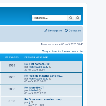
Rechercher
Recherche avancé
S’enregistrer
Connexion
Nous sommes le 06 août 2026 08:45
Marquer tous les forums comme lus
MESSAGES
DERNIER MESSAGE
D
Re: Fiat someca 780
M
8599
e
V
par
jean claude 2320
r
o
22 juil. 2026 11:34
e
n
i
i
r
D
Re: Vols de materiel dans les…
M
2945
s
e
l
e
V
par
jean claude 2320
r
e
r
o
05 août 2026 16:01
e
s
m
d
n
i
e
e
i
r
D
Re: Mon 680 DT
M
2836
s
s
r
a
e
l
e
V
par
Adadad
s
n
r
e
r
o
05 août 2026 22:56
e
a
i
s
m
d
g
n
i
g
e
e
e
i
r
D
Re: Vous avez cassé les tromp…
M
e
r
3788
s
s
r
a
e
l
e
e
V
par
jj
m
s
n
r
e
r
o
19 juin 2026 08:38