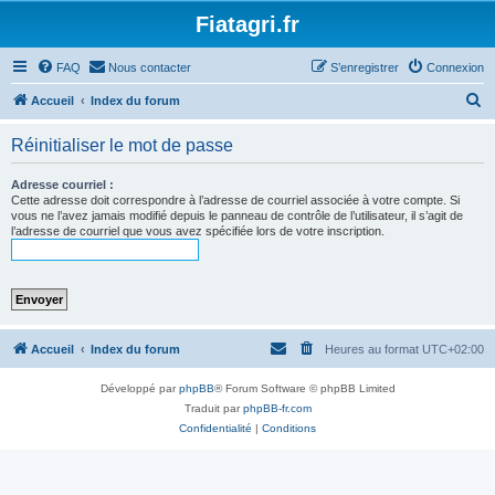
Fiatagri.fr
FAQ
Nous contacter
S’enregistrer
Connexion
R
Accueil
Index du forum
e
Réinitialiser le mot de passe
c
h
Adresse courriel :
Cette adresse doit correspondre à l’adresse de courriel associée à votre compte. Si
e
vous ne l’avez jamais modifié depuis le panneau de contrôle de l’utilisateur, il s’agit de
l’adresse de courriel que vous avez spécifiée lors de votre inscription.
r
c
h
e
r
Accueil
Index du forum
Heures au format
UTC+02:00
Développé par
phpBB
® Forum Software © phpBB Limited
Traduit par
phpBB-fr.com
Confidentialité
|
Conditions