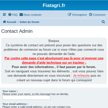
Fiatagri.fr
FAQ
Nous contacter
S’enregistrer
Connexion
R
Accueil
Index du forum
e
Contact Admin
c
h
Bonjour,
Ce système de contact est présent pour poser des questions sur des
e
problèmes de connexion au forum car si vous n'êtes pas connecté vous
r
ne pouvais demander de l'aide.
c
Par contre cette page n'est absolument pas là pour m'envoyer une
demande d'aide technique sur un tracteur :
h
Pour avoir des informations , il faut passer par le forum.
e
Soit en naviguant vous trouverez les éléments , soit vous pouvez faire
r
une demande directement en vous inscrivant :
Je m'inscris
puis en
créant un nouveau sujet dans le forum qui correspond
Your name :
Please enter your name, so the message has an identity.
Your email address :
Please enter a valid email address, so we can contact you.